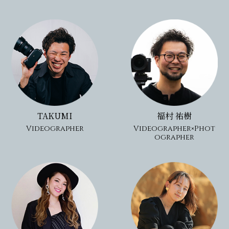
TAKUMI
福村 祐樹
Videographer
Videographer×Phot
ographer