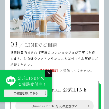
03
LINEでご相談
営業時間内であれば専属のコンシェルジュが丁寧に対応
します。お衣装やフォトプランのこと以外でもお気軽にご
相談ください。
お友達追加後に、
［LINE相談］
と送信してください。
×
公式LINEにて
ご相談受付中！
Quantize Brial 公式LINE
ご相談方法はこちら
Quantize Bridalを友達追加する