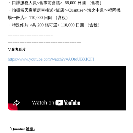
・口譯服務人員<含事前會議> 66,000 日圓 （含稅）
・拍攝當天豪華房車接送<飯店〜Quantize〜海之中道〜福岡機
場〜飯店> 110,000 日圓 （含稅）
・特殊修片 <共 200 張可選> 110,000 日圓 （含稅）
===================
===============================
▽參考影片
https://www.youtube.com/watch?v=AQtoUBXIQFI
「Quantize 禮服」