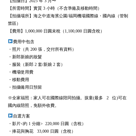
【拍攝日】2025 年 3 月〜
【所需時間】實質 3 小時（不含準備及移動時間）
【拍攝場所】海之中道海濱公園/福岡機場國際線・國內線（管制
禁區）
【費用】1,000,000 日圓未稅（1,100,000 日圓含稅）
費用中包含
・照片（共 200 張，交付所有資料）
・新郎新娘的妝髮
・服裝（新郎 2 套/新娘 2 套）
・機場使用費
・移動費用
・拍攝備用日預留
※全家福照：家人可在國際線陪同拍攝。孩童(最多 2 位)可在
國內線陪照，免額外收費。
自選方案
・影片<約 1 分鐘> 220,000 日圓（含稅）
・捧花與胸花 33,000 日圓（含稅）