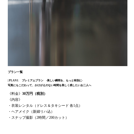
プラン一覧
| PLAN1: プレミアムプラン -美しい瞬間を、もっと特別に-
写真にもこだわって、かけがえのない時間を美しく残したいお二人へ
《料金》
30万円（税別）
《内容》
・衣装レンタル（ドレス＆タキシード 各1点）
・ヘアメイク（新婦リハ込）
・スナップ撮影（2時間／200カット）