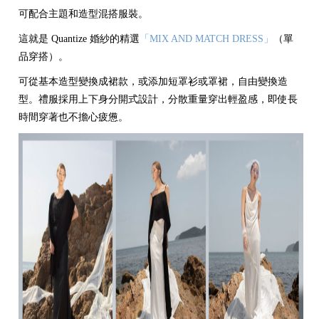
可配合主題和造型混搭服裝。
這就是 Quantize 婚紗的精選
「MIX AND MATCH DRESS」
（單
品穿搭）。
可從基本造型變換成裙款，或添加短罩衫或罩裙，自由變換造
型。禮服採用上下身分開式設計，分散重量穿出輕盈感，即使長
時間穿著也不擔心疲憊。