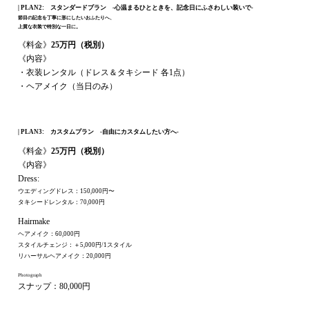
| PLAN2: スタンダードプラン -心温まるひとときを、記念日にふさわしい装いで-
節目の記念を丁寧に形にしたいおふたりへ、
上質な衣装で特別な一日に。
《料金》
25
万円（税別）
《内容》
・衣装レンタル（ドレス＆タキシード 各1点）
・ヘアメイク（当日のみ）
| PLAN3: カスタムプラン -自由にカスタムしたい方へ-
《料金》
25
万円（税別）
《内容》
Dress:
ウエディングドレス：150,000円〜
タキシードレンタル：70,000円
Hairmake
ヘアメイク：60,000円
スタイルチェンジ：＋5,000円/1スタイル
リハーサルヘアメイク：20,000円
Photograph
スナップ：80,000円