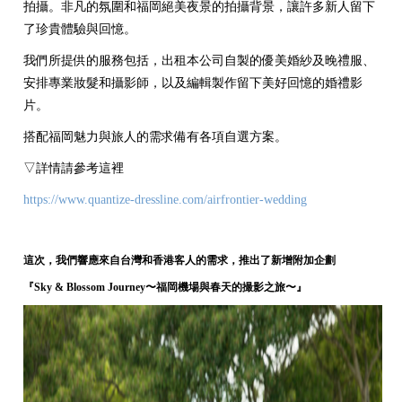
拍攝。非凡的氛圍和福岡絕美夜景的拍攝背景，讓許多新人留下
了珍貴體驗與回憶。
我們所提供的服務包括，出租本公司自製的優美婚紗及晚禮服、
安排專業妝髮和攝影師，以及編輯製作留下美好回憶的婚禮影
片。
搭配福岡魅力與旅人的需求備有各項自選方案。
▽詳情請參考這裡
https://www.quantize-dressline.com/airfrontier-wedding
這次，我們響應來自台灣和香港客人的需求，推出了新增附加企劃
『Sky & Blossom Journey〜福岡機場與春天的撮影之旅〜』