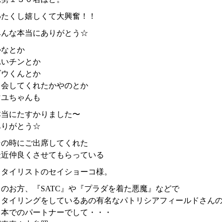
わたくし嬉しくて大興奮！！
みんな本当にありがとう☆
かなとか
れいチンとか
ゴウくんとか
司会してくれたかやのとか
マユちゃんも
本当にたすかりました〜
ありがとう☆
その時にご出席してくれた
最近仲良くさせてもらっている
スタイリストのセイショーコ様。
このお方、『SATC』や『プラダを着た悪魔』などで
スタイリングをしているあの有名なパトリシアフィールドさん
日本でのパートナーでして・・・