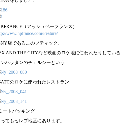
展示会をしました。
.P.FRANCE（アッシュペーフランス）
tp://
www.hpf
rance.c
om/Feat
ure/
のNY店であるこのブティック。
EX AND THE CITYなど映画のロケ地に使われたりしている
マンハッタンのチェルシーという
SATCのロケに使われたレストラン
↑ミートパッキング
とってもセレブ地区にあります。