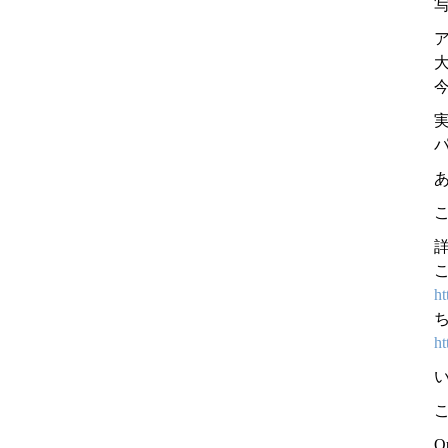
ht
ht
Q