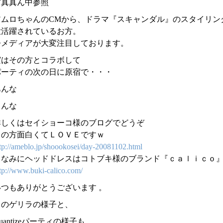
写真真ん中参照
アムロちゃんのCMから、ドラマ『スキャンダル』のスタイリン
大活躍されているお方。
今メディアが大変注目しております。
実はその方とコラボして
パーティの次の日に原宿で・・・
あんな
こんな
詳しくはセイショーコ様のブログでどうぞ
この方面白くてＬＯＶＥですｗ
tp://ameblo.jp/shoookosei/day-20081102.html
ちなみにヘッドドレスはコトブキ様のブランド『ｃａｌｉｃｏ
tp://www.buki-calico.com/
いつもありがとうございます 。
このゲリラの様子と、
uantizeパーティの様子も