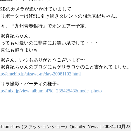
RKBのカメラが追いかけていまして
※リポーターはNYに引き続きタレントの相沢真紀ちゃん。
近々、『九州青春銀行』でオンエアー予定。
相沢真紀ちゃん、
とっても可愛いのに非常にお笑い系でして・・・
物真似も超うまいｗ
相沢さん、いつもありがとうございます〜
相沢真紀ちゃんのブログにもゲリラロケのこと書かれてました
tp://ameblo.jp/aizawa-m/day-20081102.html
ゲリラ撮影・パーティの様子↓
tp://mixi.jp/view_album.pl?id=23542543&mode=photo
ashion show (ファッションショー)
2008年10月23日
Quantize News
|