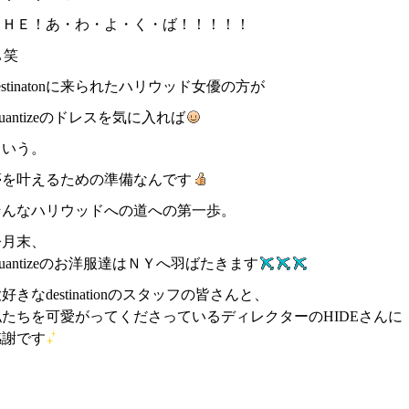
ＴＨＥ！あ・わ・よ・く・ば！！！！！
笑
estinatonに来られたハリウッド女優の方が
uantizeのドレスを気に入れば
という。
夢を叶えるための準備なんです
そんなハリウッドへの道への第一歩。
今月末、
uantizeのお洋服達はＮＹへ羽ばたきます
好きなdestinationのスタッフの皆さんと、
私たちを可愛がってくださっているディレクターのHIDEさんに
感謝です