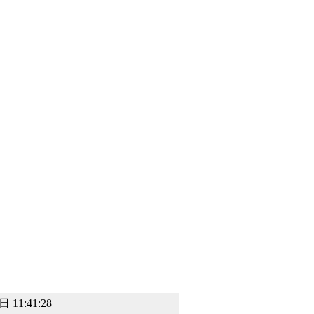
。
 11:41:28