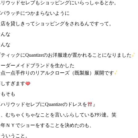
ハリウッドセレブもショッピングにいらっしゃるとか。
パパラッチにつかまらないように
お店を貸しきってショッピングをされるんですって。
そんな
そんな
ティックにQuantizeのお洋服達が置かれることになりました
オーダーメイドブランドを生かした
一点一点手作りのリアルクローズ（既製服）展開です
嬉しすぎます
そもそも
ハリウッドセレブにQuantizeのドレスを
』
と、むちゃくちゃなことを言いふらしているｱﾀｼ達。笑
去年ＮＹでショーをすることを決めたのも、
そういうこと。