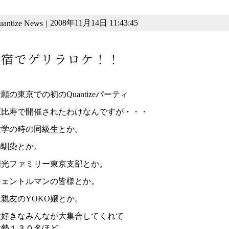
2008年11月14日 11:43:45
uantize News
|
原宿でゲリラロケ！！
願の東京での初のQuantizeパーティ
恵比寿で開催されたわけなんですが・・・
大学の時の同級生とか。
幼馴染とか。
明光ファミリー東京支部とか。
ジェントルマンの皆様とか。
大親友のYOKO嬢とか。
大好きなみんなが大集合してくれて
総勢１３０名ほど。