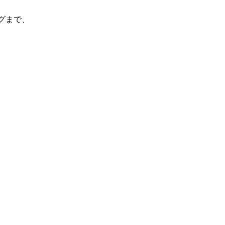
グまで、
』