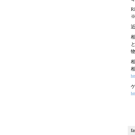
ht
ht
f