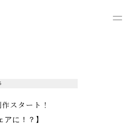
toggle
navigatio
5
ェア制作スタート！
ウェアに！？】