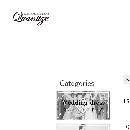
N
i
Q