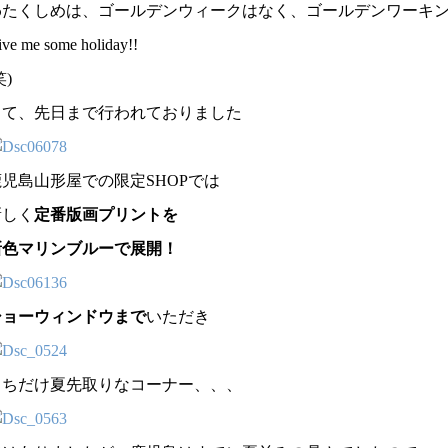
わたくしめは、ゴールデンウィークはなく、ゴールデンワーキ
ve me some holiday!!
笑)
さて、先日まで行われておりました
鹿児島山形屋での限定SHOPでは
新しく
定番版画プリントを
新色マリンブルーで展開！
ショーウィンドウまで
いただき
うちだけ夏先取りなコーナー、、、