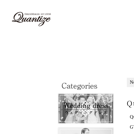
N
Q
Q