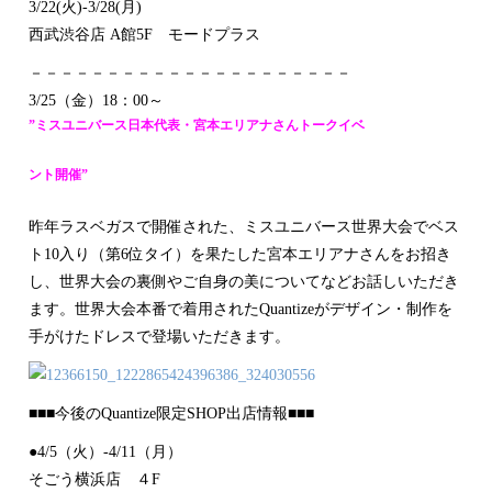
3/22(火)-3/28(月)
西武渋谷店 A館5F モードプラス
－－－－－－－－－－－－－－－－－－－－－
3/25（金）18：00～
”ミスユニバース日本代表・宮本エリアナさんトークイベ
ント開催”
昨年ラスベガスで開催された、ミスユニバース世界大会で
ベス
ト10入り（第6位タイ）を果たした宮本エリアナさ
んをお招き
し、世界大会の裏側やご自身の美についてなど
お話しいただき
ます。世界大会本番で着用されたQuan
tizeがデザイン・制作を
手がけたドレスで登場いただ
きます。
■■■今後のQuantize限定SHOP出店情報■■
■
●4/5（火）-4/11（月）
そごう横浜店 ４F