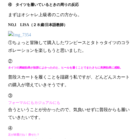
④ タイツを履いているときの周りの反応
まずはオシャレ上級者のこの方から。
NO,1 LISA（２８歳/日本語教師）
①ちょっと冒険して購入したワンピースとタトゥタイツのコラ
ボレーションを楽しもうと思いました。
②
タイツの脚細効果が抜群によかったのと、ヒールを履くことでまたさらに美脚効果に感動。
普段スカートを履くことを躊躇う私ですが、どんどんスカート
の購入が増えていきそうです。
③
フォーマルにもカジュアルにも
合うということが分かったので、気負いせずに普段からも履い
ていきたいです。
④
足が綺麗だね！ 痩せた？