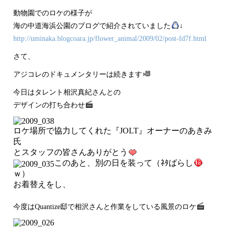
動物園でのロケの様子が
海の中道海浜公園のブログで紹介されていました
↓
http://
uminak
a.blog
coara.
jp/flo
wer_an
imal/2
009/02
/post-
fd7f.h
tml
さて、
アジコレのドキュメンタリーは続きます
今日はタレント相沢真紀さんとの
デザインの打ち合わせ
ロケ場所で協力してくれた『JOLT』オーナーのあきみ
氏
とスタッフの皆さんありがとう
このあと、別の日を装って（ﾈﾀばらし
ｗ）
お着替えをし、
今度はQuantize邸で相沢さんと作業をしている風景のロケ