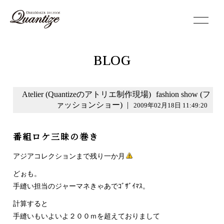
toggle
navigation
BLOG
Atelier (Quantizeのアトリエ制作現場)
fashion show (フ
ァッションショー)
|
2009年02月18日 11:49:20
番組ロケ三昧の巻き
アジアコレクションまで残り一か月
どぉも。
手縫い担当のジャーマネきゃあでｺﾞｻﾞｲﾏｽ。
計算すると
手縫いもいよいよ２００ｍを超えておりまして