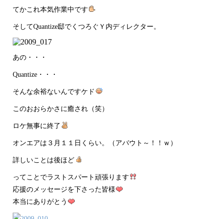
てかこれ本気作業中です
そしてQuantize邸でくつろぐＹ内ディレクター。
あの・・・
Quantize・・・
そんな余裕ないんですケド
このおおらかさに癒され（笑）
ロケ無事に終了
オンエアは３月１１日くらい。（アバウト～！！ｗ）
詳しいことは後ほど
ってことでラストスパート頑張ります
応援のメッセージを下さった皆様
本当にありがとう