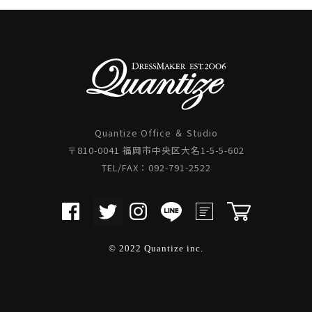
Quantize Office ＆ Studio
〒810-0041 福岡市中央区大名1-5-5-602
TEL/FAX：092-791-2522
© 2022 Quantize inc.