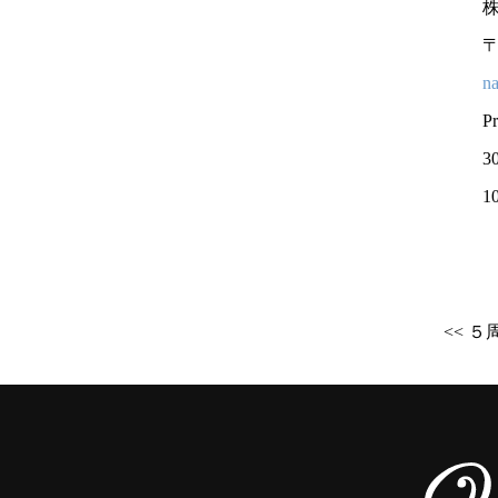
株
〒
n
P
3
1
<< 