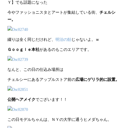
Ｙ】でも話題になった
今やファッショニスタとアートが集結している街、
チェルシ
ー。
綴りは全く同じだけれど、
明治の飴
じゃないよ。ｗ
Ｇｏｏｇｌｅ本社
があるのもこのエリアです。
なんと、この日の仕込み場所は
チェルシーにあるアップルストア前の
広場にゲリラ的に設置。
公開ヘアメイク
でございます！！
この日モデルちゃんは、ＮＹの大学に通うヒメダちゃん。