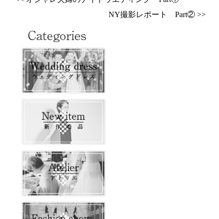
NY撮影レポート Part② >>