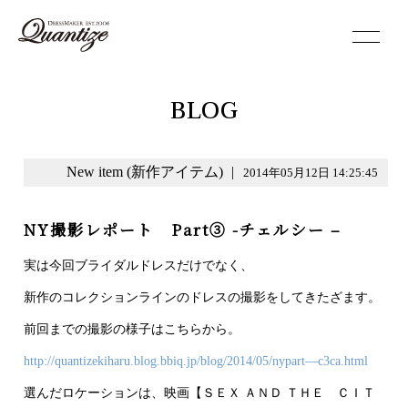
toggle
navigation
BLOG
New item (新作アイテム)
|
2014年05月12日 14:25:45
NY撮影レポート Part③ -チェルシー –
実は今回ブライダルドレスだけでなく、
新作のコレクションラインのドレスの撮影をしてきたざます。
前回までの撮影の様子はこちらから。
http://quantizekiharu.blog.bbiq.jp/blog/2014/05/nypart—c3ca.html
選んだロケーションは、映画【ＳＥＸ ＡＮＤ ＴＨＥ ＣＩＴ