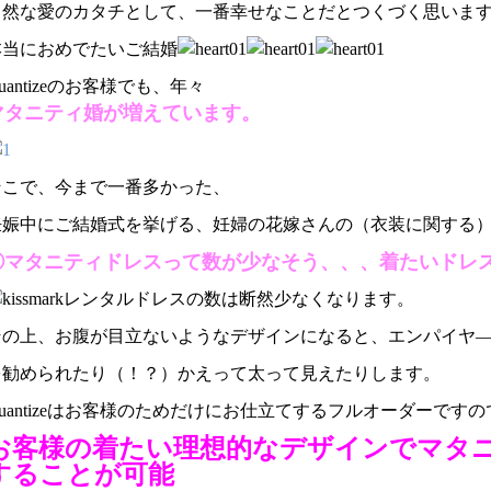
自然な愛のカタチとして、一番幸せなことだとつくづく思いま
本当におめでたいご結婚
uantizeのお客様でも、年々
マタニティ婚が増えています。
そこで、今まで一番多かった、
妊娠中にご結婚式を挙げる、妊婦の花嫁さんの（衣装に関する
①マタニティドレスって数が少なそう、、、着たいドレ
レンタルドレスの数は断然少なくなります。
その上、お腹が目立ないようなデザインになると、エンパイヤ
を勧められたり（！？）かえって太って見えたりします。
uantizeはお客様のためだけにお仕立てするフルオーダーですの
お客様の着たい理想的なデザインでマタ
することが可能