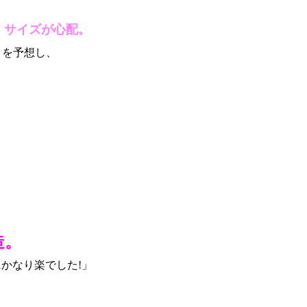
、サイズが心配。
とを予想し、
造。
かなり楽でした!」