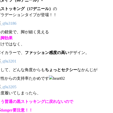
タイツ（80デニール）×
黒ストッキング（17デニール）
の
グラデーションタイプが登場！！
目の錯覚で、脚が細く見える
美脚効果
だけではなく、
バイカラーで、
ファッション感度の高い
デザイン。
そして、どんな角度からも
ちょっとセクシー
なかんじが
男性からの支持率たかめです
一度履いてしまったら、
もう普通の黒ストッキングに戻れないので
要注意！！