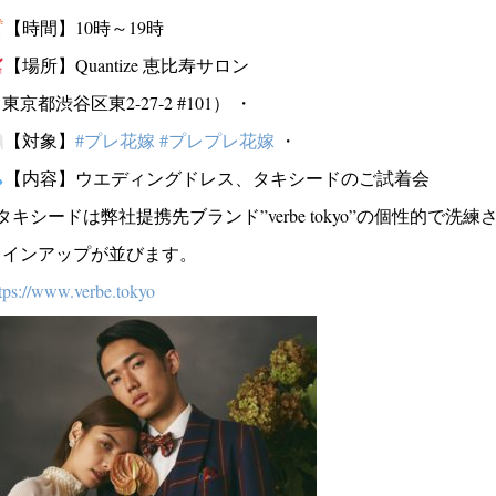
【時間】10時～19時
【場所】Quantize 恵比寿サロン
東京都渋谷区東2-27-2 #101） ・
【対象】
#プレ花嫁
#プレプレ花嫁
・
【内容】ウエディングドレス、タキシードのご試着会
タキシードは弊社提携先ブランド”verbe tokyo”の個性的で洗練
ラインアップが並びます。
tps://www.verbe.tokyo