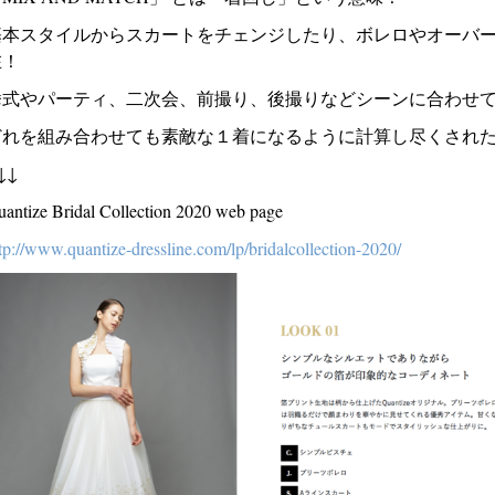
基本スタイルからスカートをチェンジしたり、ボレロやオーバ
在！
挙式やパーティ、二次会、前撮り、後撮りなどシーンに合わせ
どれを組み合わせても素敵な１着になるように計算し尽くされ
↓↓
antize Bridal Collection 2020 web page
tp://www.quantize-dressline.com/lp/bridalcollection-2020/