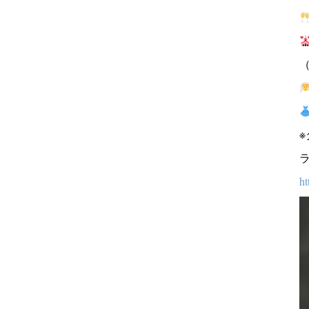
（
※
ht