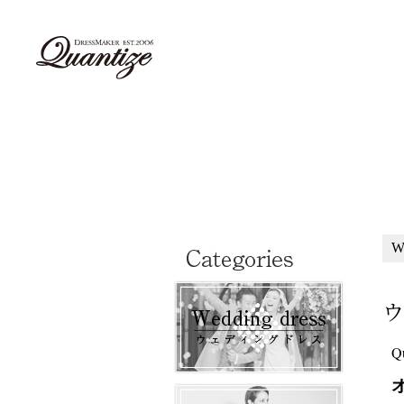
W
ウ
Qu