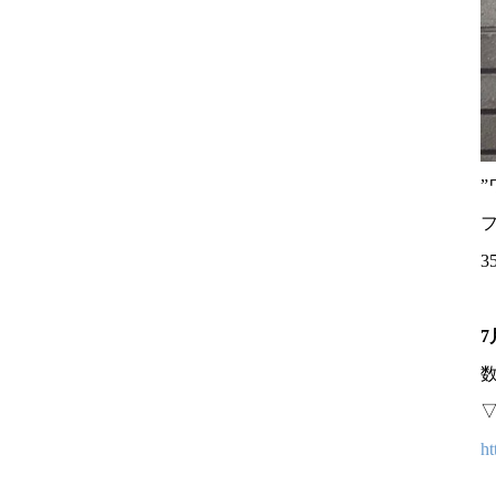
”
3
7
ht