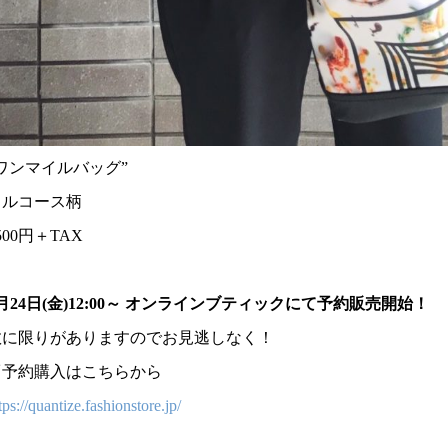
ワンマイルバッグ”
フルコース柄
500円＋TAX
月
24
日(金)
12:00
～
オンラインブティックにて予約販売開始！
数に限りがありますのでお見逃しなく！
▽予約購入はこちらから
tps://quantize.fashionstore.jp/