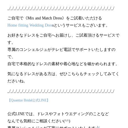
_/_/_/_/_/_/_/_/_/_/_/_/_/_/_/_/_/_/_/_/_/_/_/_/_/_/_/_/_/_/_/_/_/_/
ご自宅で《Mix and Match Dress》をご試着いただける
Home fitting Wedding Dres
sというサービスもございます。
お好きなドレスをご自宅へお届けし、ご試着頂けるサービスで
す。
専属のコンシェルジュがテレビ電話でサポートいたしますの
で、
自宅で本格的なドレスの素材や着心地などを確かめられます。
気になるドレスがある方は、ぜひこちらもチェックしてみてく
ださいね。
_/_/_/_/_/_/_/_/_/_/_/_/_/_/_/_/_/_/_/_/_/_/_/_/_/_/_/_/_/_/_/_/_/_/
【Quantize Bridal公式LINE】
公式LINEでは、ドレスやフォトウエディングのことなど
なんでも気軽にご相談ください(^^)