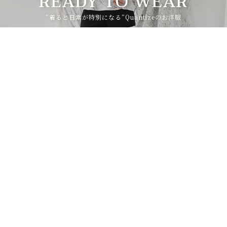
READY TO WEAR
”着ると日常が特別になる”Quantizeのお洋服