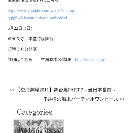
空海劇場出演者PVはこちら↓
http://www.youtube.com/watch?v=qjmj-
qqlgFw&feature=player_embedded
5月22日（日）
＠東長寺 本堂特設舞台
17時３０分開演
詳細はこちら 空海劇場公式HP
http://kukai.ne.jp/
<< 【空海劇場2011】舞台裏PART.7～当日本番前～
T井様の船上パーティ用ワンピース >>