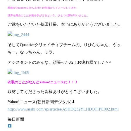
私達がQuantizeを立ち上げた10年前からイメージしてきた
世界を舞台にした衣装を手がけるという、ひとつの夢が叶いました。
ご縁をいただいた鶴田社長、本当にありがとうございました。
そしてQuantizeクリェイティブチームの、りひらちゃん、うっ
ちー、なっちゃん、ミラ、
アシスタントのみんな、頑張ったね！お疲れ様でした^ ^
衣装のことがなんとYahoo!ニュースに！！！
取材してくださった皆様ありがとうございました。
Yahoo!ニュース(朝日新聞デジタル)⬇︎
http://www.asahi.com/sp/articles/ASHDQ32YLHDQTIPE002.html
毎日新聞