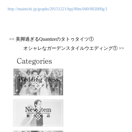
http://mainichi.jp/graphs/20151221/hpj/00m/040/002000g/1
<< 美脚過ぎるQuantizeのタトゥタイツ①
オシャレなガーデンスタイルウエディング① >>