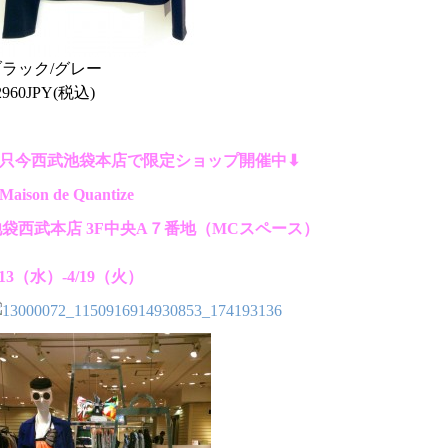
ブラック/グレー
2960JPY(税込)
︎只今西武池袋本店で限定ショップ開催中⬇︎
︎Maison de Quantize
池袋西武本店 3F中央A７番地（MCスペース）
/13（水）-4/19（火）