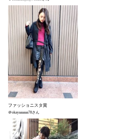
ファッショニスタ賞
＠okayaaaaaa78さん