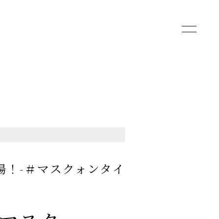
toggle
navigatio
場！-＃マスクォンタイ