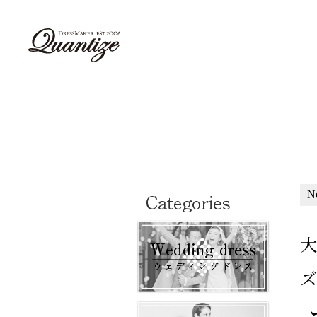
N
大
ズ