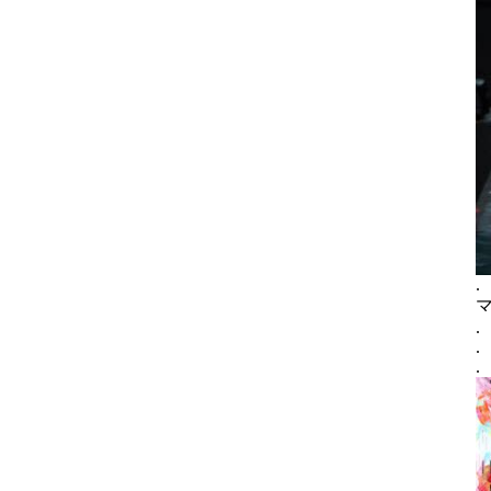
.
.
.
.