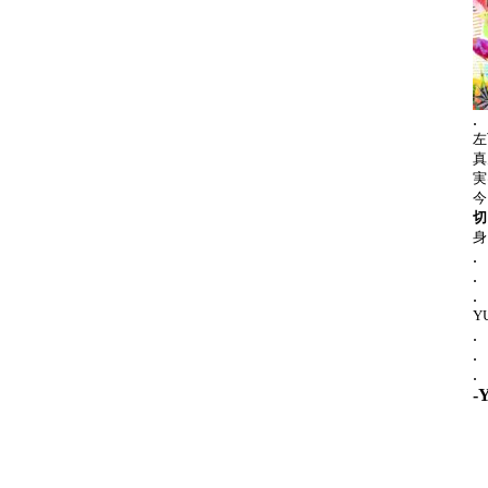
.
左
真
実
今
切
身
.
.
.
Y
.
.
.
-