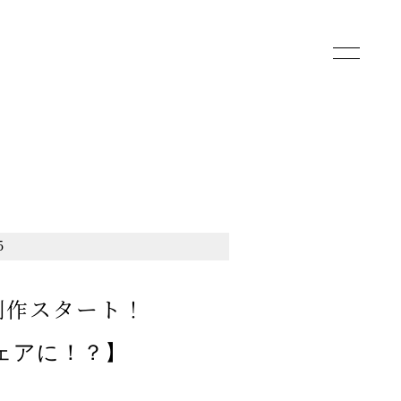
toggle
navigatio
5
ェア制作スタート！
ウェアに！？】