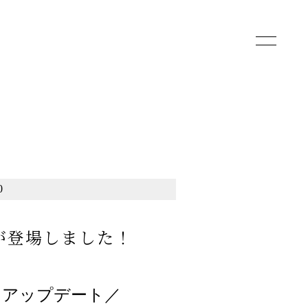
toggle
navigatio
0
作が登場しました！
をアップデート／