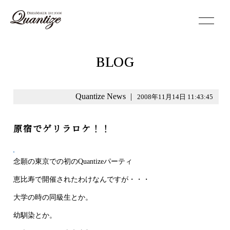
toggle
navigation
BLOG
Quantize News
|
2008年11月14日 11:43:45
原宿でゲリラロケ！！
念願の東京での初のQuantizeパーティ
恵比寿で開催されたわけなんですが・・・
大学の時の同級生とか。
幼馴染とか。