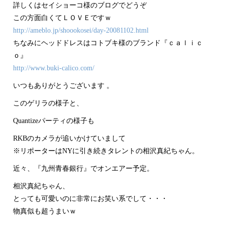
詳しくはセイショーコ様のブログでどうぞ
この方面白くてＬＯＶＥですｗ
http://ameblo.jp/shoookosei/day-20081102.html
ちなみにヘッドドレスはコトブキ様のブランド『ｃａｌｉｃ
ｏ』
http://www.buki-calico.com/
いつもありがとうございます 。
このゲリラの様子と、
Quantizeパーティの様子も
RKBのカメラが追いかけていまして
※リポーターはNYに引き続きタレントの相沢真紀ちゃん。
近々、『九州青春銀行』でオンエアー予定。
相沢真紀ちゃん、
とっても可愛いのに非常にお笑い系でして・・・
物真似も超うまいｗ