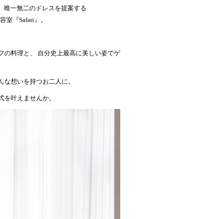
年。唯一無二のドレスを提案する
『Safari』。
フの料理と、 自分史上最高に美しい姿でゲ
んな想いを持つお二人に。
式を叶えませんか。