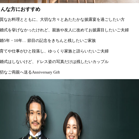
こんな方におすすめ
質なお料理とともに、大切な方々とあたたかな披露宴を過ごしたい方
婚式を挙げなかったけれど、親族や友人に改めてお披露目したいご夫婦
婚5年・10年… 節目の記念をきちんと残したいご家族
育てや仕事がひと段落し、ゆっくり家族と語らいたいご夫婦
婚式はしないけど、ドレス姿の写真だけは残したいカップル
切なご両親へ送るAnniversary Gift