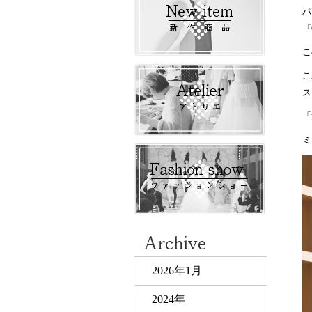
パ
『
こ
こ
ス
「
ミ
2026年1月
2024年