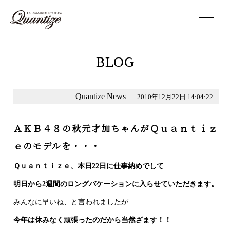
toggle
navigation
BLOG
Quantize News
|
2010年12月22日 14:04:22
ＡＫＢ４８の秋元才加ちゃんがＱｕａｎｔｉｚ
ｅのモデルを・・・
Ｑｕａｎｔｉｚｅ、本日22日に仕事納めでして
明日から2週間のロングバケーションに入らせていただきます。
みんなに早いね、と言われましたが
今年は休みなく頑張ったのだから当然ざます！！