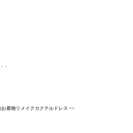
、、、
のお着物リメイクカクテルドレス >>