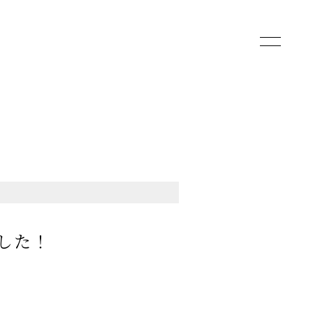
toggle
navigatio
した！