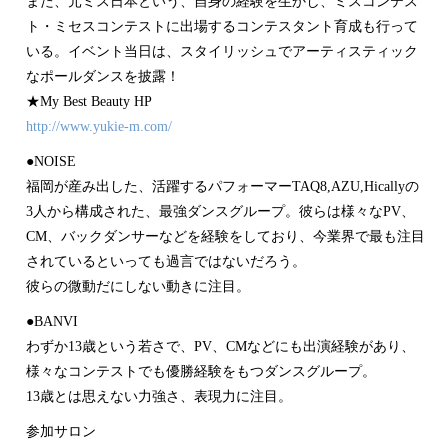
また、元ミス日本という、自身の経験を生かし、ミスコン
テス
ト・ミセスコンテストに出場するコンテスタント育成
も行って
いる。イベント当日は、スタイリッシュでアーテ
ィスティック
なポールダンスを披露！
★My Best Beauty HP
http://www.yukie-m.com/
●NOISE
福岡が産み出した、活躍するパフォーマーTAQ8,AZ
U,Hicallyの
3人から構成された、最強ダンスグ
ループ。彼らは様々なPV、
CM、バックダンサーなどを
経験をしており、今業界で最も注目
されているといっても
過言ではないだろう。
彼らの微動だにしない動きに注目。
●BANVI
わずか13歳という若さで、PV、CMなどにも出演経験
があり、
様々なコンテストでも優勝経験をもつダンスグル
ープ。
13歳とは思えない力強さ、表現力に注目。
参加サロン