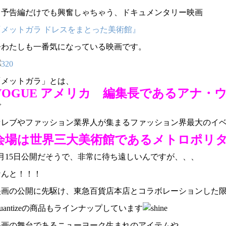
と予告編だけでも興奮しゃちゃう、ドキュメンタリー映画
『メットガラ ドレスをまとった美術館』
今わたしも一番気になっている映画です。
「メットガラ」とは、
VOGUE アメリカ 編集長であるアナ・
で
セレブやファッション業界人が集まるファッション界最大のイ
会場は世界三大美術館であるメトロポリ
4月15日公開だそうで、非常に待ち遠しいんですが、、、
なんと！！！
映画の公開に先駆け、東急百貨店本店とコラボレーションした
uantizeの商品もラインナップしています
映画の舞台であるニューヨーク生まれのアイテムや、