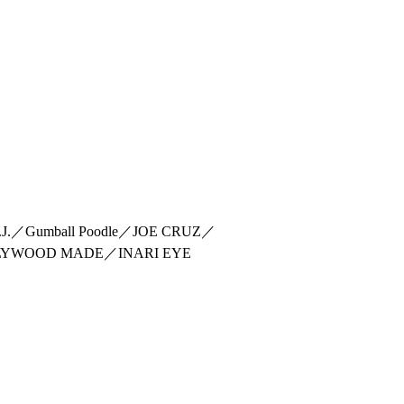
.／Gumball Poodle／JOE CRUZ／
HOLLYWOOD MADE／INARI EYE