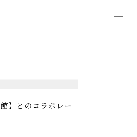
toggle
navigatio
術館】とのコラボレー