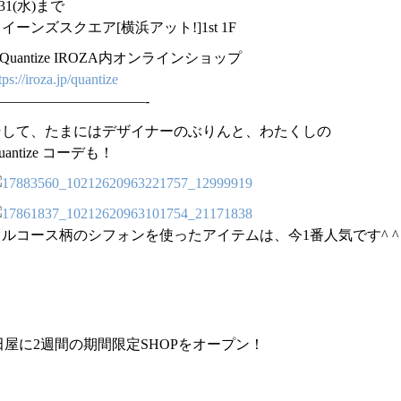
/31(水)まで
イーンズスクエア[横浜アット!]1st 1F
︎Quantize IROZA内オンラインショップ
tps://iroza.jp/quantize
———————————-
そして、たまにはデザイナーのぶりんと、わたくしの
uantize コーデも！
フルコース柄のシフォンを使ったアイテムは、今1番人気です^ ^
岩田屋に2週間の期間限定SHOPをオープン！