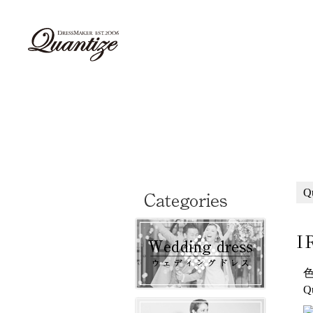
Q
I
Q