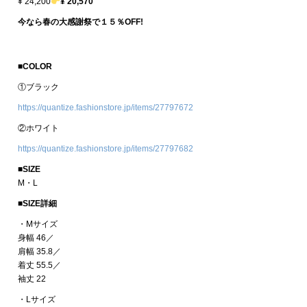
¥ 24,200
¥ 20
,
570
今なら春の大感謝祭で１５％OFF!
■COLOR
①ブラック
https://quantize.fashionstore.jp/items/27797672
②ホワイト
https://quantize.fashionstore.jp/items/27797682
■SIZE
M・L
■SIZE詳細
・Mサイズ
身幅 46／
肩幅 35.8／
着丈 55.5／
袖丈 22
・Lサイズ