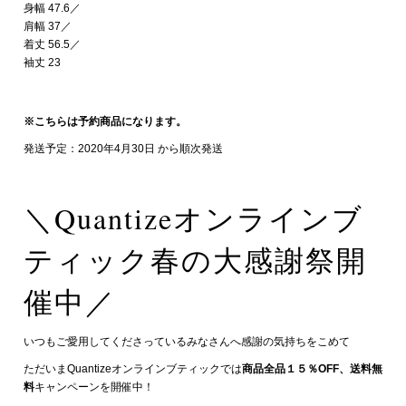
身幅 47.6／
肩幅 37／
着丈 56.5／
袖丈 23
※こちらは予約商品になります。
発送予定：2020年4月30日 から順次発送
＼Quantizeオンラインブ
ティック春の大感謝祭開
催中／
いつもご愛用してくださっているみなさんへ感謝の気持ちをこめて
ただいまQuantizeオンラインブティックでは
商品全品１５％OFF、送料無
料
キャンペーンを開催中！