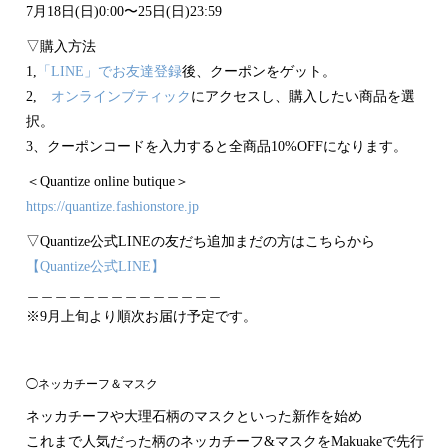
7月18日(日)0:00〜25日(日)23:59
▽購入方法
1,
「LINE」でお友達登録
後、クーポンをゲット。
2,
オンラインブティック
にアクセスし、購入したい商品を選
択。
3、クーポンコードを入力すると全商品10%OFFになります。
＜Quantize online butique＞
https://quantize.fashionstore.jp
▽Quantize公式LINEの友だち追加まだの方はこちらから
【Quantize公式LINE】
＿＿＿＿＿＿＿＿＿＿＿＿＿＿
※9月上旬より順次お届け予定です。
◯ネッカチーフ＆マスク
ネッカチーフや大理石柄のマスクといった新作を始め
これまで人気だった柄のネッカチーフ&マスクをMakuakeで先行