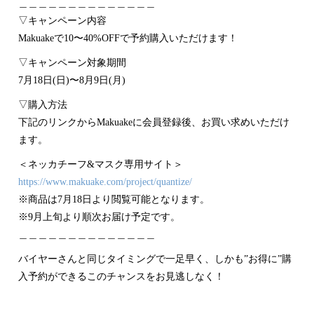
＿＿＿＿＿＿＿＿＿＿＿＿＿＿
▽キャンペーン内容
Makuakeで10〜40%OFFで予約購入いただけます！
▽キャンペーン対象期間
7月18日(日)〜8月9日(月)
▽購入方法
下記のリンクからMakuakeに会員登録後、お買い求めいただけ
ます。
＜ネッカチーフ&マスク専用サイト＞
https://www.makuake.com/project/quantize/
※商品は7月18日より閲覧可能となります。
※9月上旬より順次お届け予定です。
＿＿＿＿＿＿＿＿＿＿＿＿＿＿
バイヤーさんと同じタイミングで一足早く、しかも”お得に”購
入予約ができるこのチャンスをお見逃しなく！