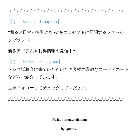
_/_/_/_/_/_/_/_/_/_/_/_/_/_/_/_/_/_/_/_/_/_/_/_/_/_/_/_/_/_/_/_/_/_/
【Quantize Japan Instagram】
“着ると日常が特別になる”をコンセプトに展開するファッショ
ンブランド。
新作アイテムやお得情報も発信中〜！
【Quantize Bridal Instagram】
ドレス試着会に来ていただいたお客様の素敵なコーディネート
などをご紹介しています。
是非フォローしてチェックしてください♫
_/_/_/_/_/_/_/_/_/_/_/_/_/_/_/_/_/_/_/_/_/_/_/_/_/_/_/_/_/_/_/_/_/_/
Fashion is entertainment
by Quantize