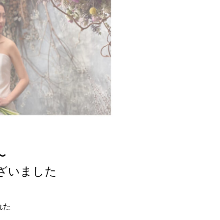
〜
ざいました
れた