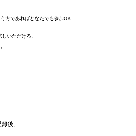
う方であればどなたでも参加OK
’’をお試しいただける、
い。
達登録後、