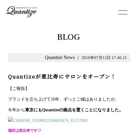
toggle
navigation
BLOG
Quantize News
|
2016年07月12日 17:40:21
Quantizeが恵比寿にサロンをオープン！
【ご報告】
ブランドを立ち上げて10年、ずっとご縁はありましたが、
今年から
東京にもQuantizeの拠点を置くことになりました。
場所は恵比寿です♡