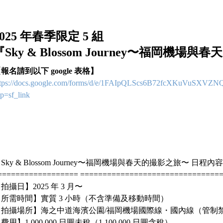
2025 年春季限定 5 組
『Sky & Blossom Journey〜福岡機場
報名請到以下 google 表格】
ttps://docs.google.com/forms/d/e/1FAIpQLScs6B72fcXKuVuSXV
p=sf_link
Sky & Blossom Journey〜福岡機場與春天的撮影之旅〜 日程內
================== ===============================
拍攝日】2025 年 3 月〜
【所需時間】實質 3 小時（不含準備及移動時間）
【拍攝場所】海之中道海濱公園/福岡機場國際線・國內線（管制
費用】1,000,000 日圓未稅（1,100,000 日圓含稅）