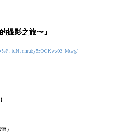
與春天的撮影之旅〜』
ZNQ5sPt_iuNvrmruby5zQOKwx03_Mtwg/viewform?
容】
=
禁區）