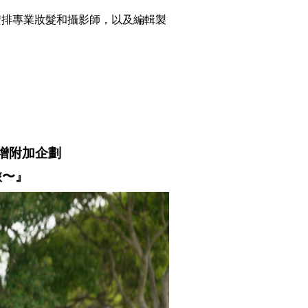
安排專業妝髮和攝影師，以及編輯製
增附加企劃
旅〜』