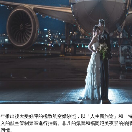
去年推出後大受好評的極致航空婚紗照，以「人生新旅途」和「
進入的航空管制禁區進行拍攝。非凡的氛圍和福岡絕美夜景的拍
與回憶。