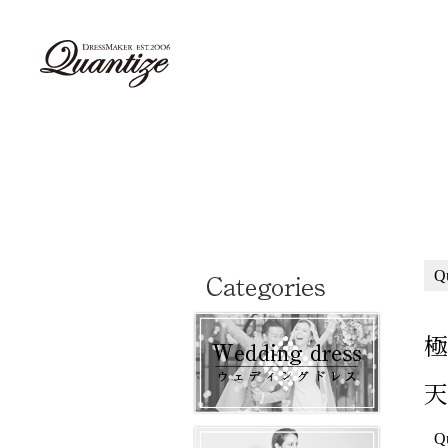
Q
極
天
Q