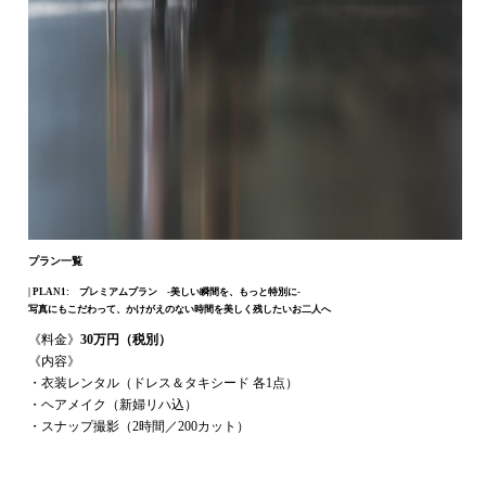
プラン一覧
| PLAN1: プレミアムプラン -美しい瞬間を、もっと特別に-
写真にもこだわって、かけがえのない時間を美しく残したいお二人へ
《料金》
30万円（税別）
《内容》
・衣装レンタル（ドレス＆タキシード 各1点）
・ヘアメイク（新婦リハ込）
・スナップ撮影（2時間／200カット）