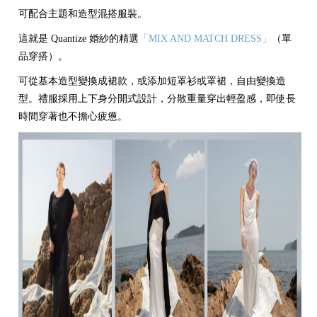
可配合主題和造型混搭服裝。
這就是 Quantize 婚紗的精選
「MIX AND MATCH DRESS」
（單
品穿搭）。
可從基本造型變換成裙款，或添加短罩衫或罩裙，自由變換造
型。禮服採用上下身分開式設計，分散重量穿出輕盈感，即使長
時間穿著也不擔心疲憊。