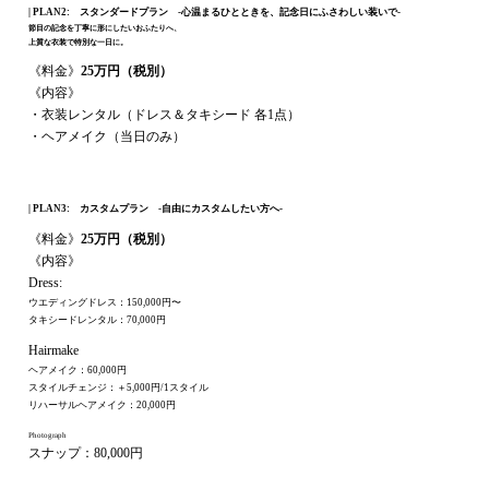
| PLAN2: スタンダードプラン -心温まるひとときを、記念日にふさわしい装いで-
節目の記念を丁寧に形にしたいおふたりへ、
上質な衣装で特別な一日に。
《料金》
25
万円（税別）
《内容》
・衣装レンタル（ドレス＆タキシード 各1点）
・ヘアメイク（当日のみ）
| PLAN3: カスタムプラン -自由にカスタムしたい方へ-
《料金》
25
万円（税別）
《内容》
Dress:
ウエディングドレス：150,000円〜
タキシードレンタル：70,000円
Hairmake
ヘアメイク：60,000円
スタイルチェンジ：＋5,000円/1スタイル
リハーサルヘアメイク：20,000円
Photograph
スナップ：80,000円