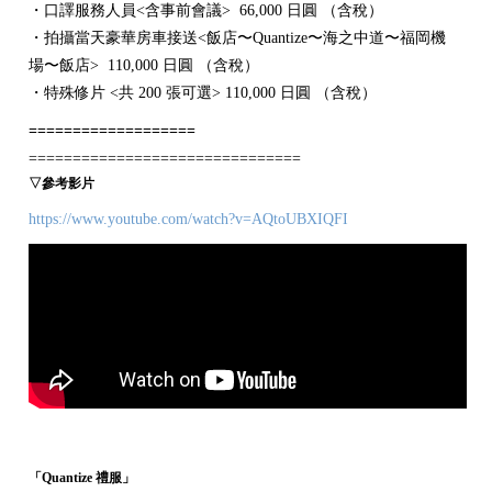
・口譯服務人員<含事前會議> 66,000 日圓 （含稅）
・拍攝當天豪華房車接送<飯店〜Quantize〜海之中道〜福岡機
場〜飯店> 110,000 日圓 （含稅）
・特殊修片 <共 200 張可選> 110,000 日圓 （含稅）
===================
===============================
▽參考影片
https://www.youtube.com/watch?v=AQtoUBXIQFI
「Quantize 禮服」