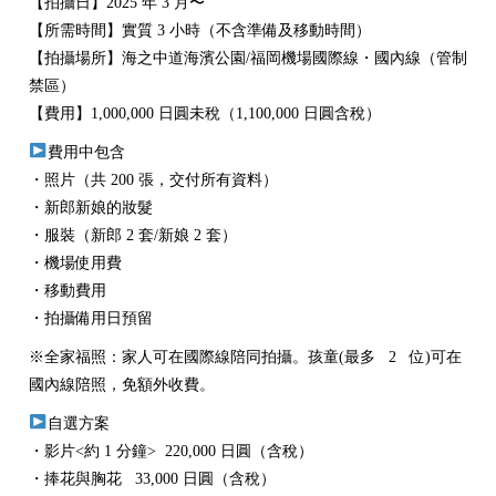
【拍攝日】2025 年 3 月〜
【所需時間】實質 3 小時（不含準備及移動時間）
【拍攝場所】海之中道海濱公園/福岡機場國際線・國內線（管制
禁區）
【費用】1,000,000 日圓未稅（1,100,000 日圓含稅）
費用中包含
・照片（共 200 張，交付所有資料）
・新郎新娘的妝髮
・服裝（新郎 2 套/新娘 2 套）
・機場使用費
・移動費用
・拍攝備用日預留
※全家福照：家人可在國際線陪同拍攝。孩童(最多 2 位)可在
國內線陪照，免額外收費。
自選方案
・影片<約 1 分鐘> 220,000 日圓（含稅）
・捧花與胸花 33,000 日圓（含稅）