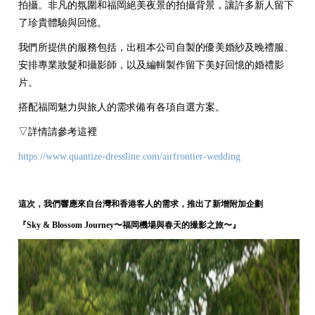
拍攝。非凡的氛圍和福岡絕美夜景的拍攝背景，讓許多新人留下
了珍貴體驗與回憶。
我們所提供的服務包括，出租本公司自製的優美婚紗及晚禮服、
安排專業妝髮和攝影師，以及編輯製作留下美好回憶的婚禮影
片。
搭配福岡魅力與旅人的需求備有各項自選方案。
▽詳情請參考這裡
https://www.quantize-dressline.com/airfrontier-wedding
這次，我們響應來自台灣和香港客人的需求，推出了新增附加企劃
『Sky & Blossom Journey〜福岡機場與春天的撮影之旅〜』