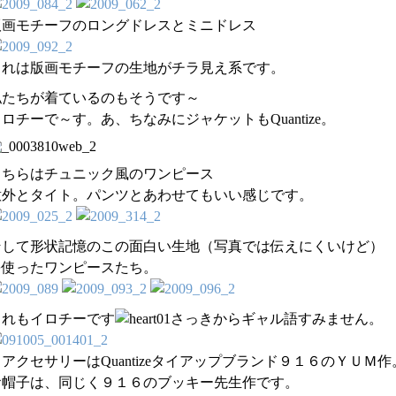
版画モチーフのロングドレスとミニドレス
これは版画モチーフの生地がチラ見え系です。
私たちが着ているのもそうです～
ロチーで～す。あ、ちなみにジャケットもQuantize。
こちらはチュニック風のワンピース
意外とタイト。パンツとあわせてもいい感じです。
そして形状記憶のこの面白い生地（写真では伝えにくいけど）
を使ったワンピースたち。
これもイロチーです
さっきからギャル語すみません。
アクセサリーはQuantizeタイアップブランド９１６のＹＵＭ作
お帽子は、同じく９１６のブッキー先生作です。