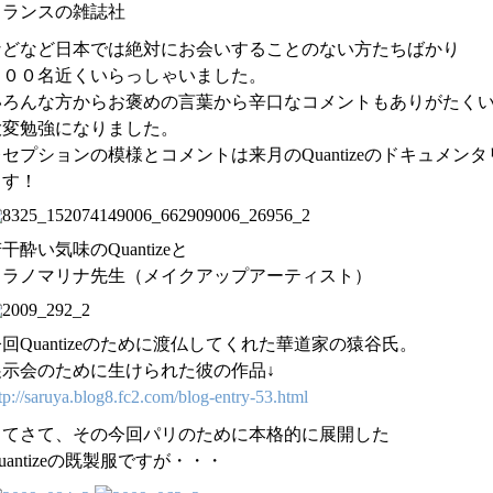
フランスの雑誌社
などなど日本では絶対にお会いすることのない方たちばかり
３００名近くいらっしゃいました。
いろんな方からお褒めの言葉から辛口なコメントもありがたく
大変勉強になりました。
レセプションの模様とコメントは来月のQuantizeのドキュメ
ます！
干酔い気味のQuantizeと
ヒラノマリナ先生（メイクアップアーティスト）
回Quantizeのために渡仏してくれた華道家の猿谷氏。
展示会のために生けられた彼の作品↓
tp://
saruya.
blog8.f
c2.com/
blog-en
try-53.
html
さてさて、その今回パリのために本格的に展開した
uantizeの既製服ですが・・・