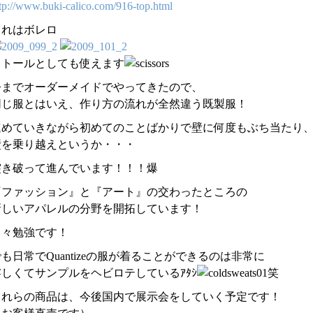
tp://
www.buk
i-calic
o.com/9
16-top.
html
これはボレロ
ストールとしても使えます
今までオーダーメイドでやってきたので、
同じ服とはいえ、作り方の流れが全然違う既製服！
進めていきながら初めてのことばかりで壁に何度もぶち当たり
壁を乗り越えというか・・・
突き破って進んでいます！！！爆
『ファッション』と『アート』の交わったところの
新しいアパレルの分野を開拓しています！
日々勉強です！
も日常でQuantizeの服が着ることができるのは非常に
嬉しくてサンプルをヘビロテしているｱﾀｼ
笑
これらの商品は、今後国内で展示会をしていく予定です！