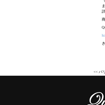
Q
lu
<< 