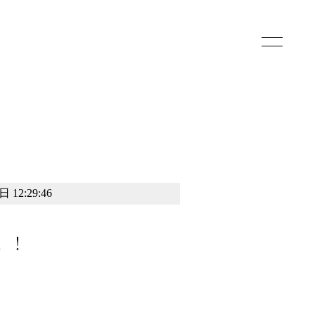
toggle
navigatio
 12:29:46
！！