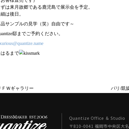
（お客様直売です）
まずは来月故郷である鹿児島で展示会を予定。
詳細は後日。
商品サンプルの見学（笑）自由です～
uantize邸までご予約ください。
xurious@quantize.name
きはるまで
パリＦＷギャラリー
パリ/凱
Quantize Office ＆ Studio
〒810-0041 福岡市中央区大名1