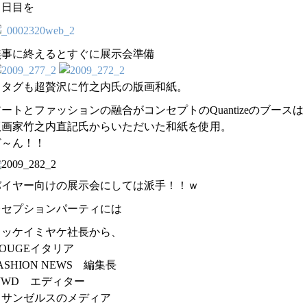
２日目を
無事に終えるとすぐに展示会準備
※タグも超贅沢に竹之内氏の版画和紙。
ートとファッションの融合がコンセプトのQuantizeのブースは
版画家竹之内直記氏からいただいた和紙を使用。
ど～ん！！
バイヤー向けの展示会にしては派手！！ｗ
レセプションパーティには
イッケイミヤケ社長から、
OUGEイタリア
ASHION NEWS 編集長
WWD エディター
ロサンゼルスのメディア