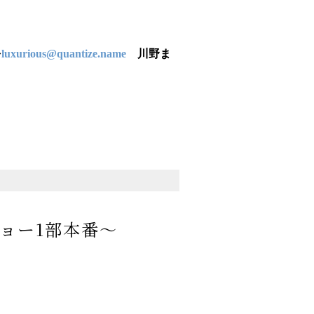
。
を
luxurious@quantize.name
川野ま
ショー1部本番～