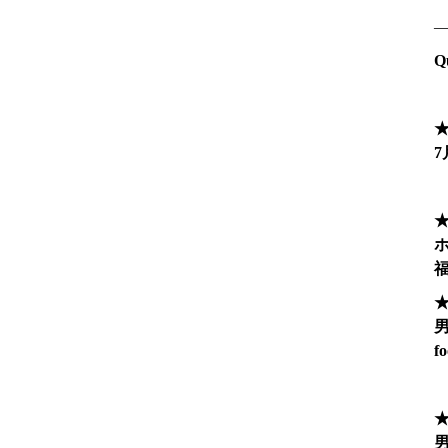
Qu
7
福
男
f
男