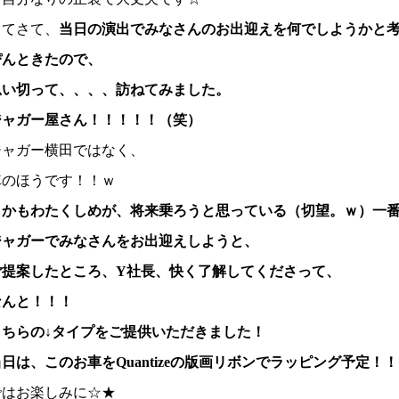
さてさて、
当日の演出でみなさんのお出迎えを何でしようかと
ぴんときたので、
思い切って、、、、訪ねてみました。
ジャガー屋さん！！！！！（笑）
ジャガー横田ではなく、
車のほうです！！ｗ
しかもわたくしめが、将来乗ろうと思っている（切望。ｗ）一
ジャガーでみなさんをお出迎えしようと、
ご提案したところ、Y社長、快く了解してくださって、
なんと！！！
こちらの↓タイプをご提供いただきました！
日は、このお車をQuantizeの版画リボンでラッピング予定！！
ではお楽しみに☆★