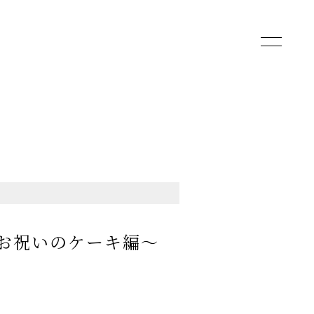
toggle
navigatio
～お祝いのケーキ編～