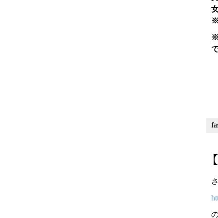
f
【
ht