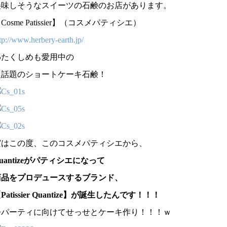
美味しそうなスイーツの石鹸のお店があります。
Cosme Patissier】（コスメパティシエ）
tp://www.herbery-earth.jp/
わたくしめも愛用中の
超話題のショートケーキ石鹸！
実はこの度、このコスメパティシエから、
uantizeがパティシエになって
商品をプロデュースするブランド、
Patissier Quantize】が誕生したんです！！！
今パーティに向けてせっせとケーキ作り！！！ｗ