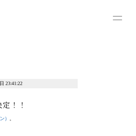
toggle
navigatio
 23:41:22
決定！！
ョン）
。