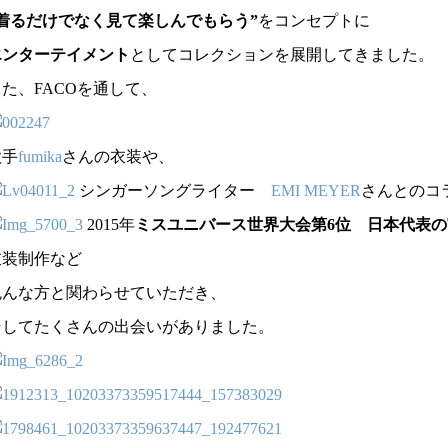
”着るだけでなく見て楽しんでもらう”
をコンセプトに
エンターテイメント
としてコレクションを展開してきました。
た、FACOを通して、
歌手
fumika
さんの衣装や、
シンガーソングライター
EMI MEYER
さんとのコ
2015年
ミスユニバース世界大会第6位 日本代表
衣装制作など
色んな方と関わらせていただき、
そしてたくさんの出会いがありました。