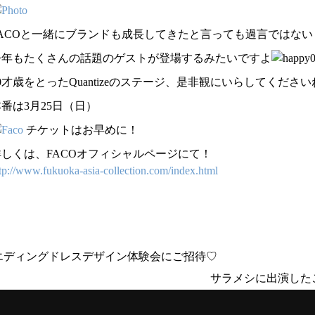
FACOと一緒にブランドも成長してきたと言っても過言ではな
今年もたくさんの話題のゲストが登場するみたいですよ
0才歳をとったQuantizeのステージ、是非観にいらしてください
番は3月25日（日）
チケットはお早めに！
詳しくは、FACOオフィシャルページにて！
tp://www.fukuoka-asia-collection.com/index.html
ウエディングドレスデザイン体験会にご招待♡
サラメシに出演したご