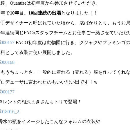
達、Quantizeは初年度から参加させていただき、
今年で
10年目、10回連続の出場
となりました！！
若手デザイナーと呼ばれていた頃から、歳ばかりとり、もうお
10年連続同じFACoスタッフチームとお仕事ご一緒させていた
FACO初年度は動物園に行き、クジャクやフラミンゴ
材料として衣装に使い展開しました。
「もうちょっとさ、一般的に着れる（売れる）服を作ってくれ
プロデューサに言われたのもいい思い出です！ｗ
↑タレントの相沢まきさんもトリで登場！
↑香水の瓶をイメージしたこんなフォルムの衣装や