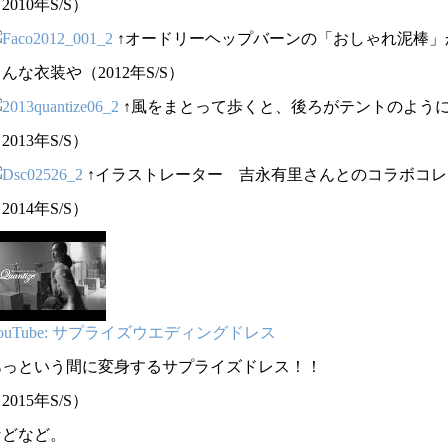
2010年S/S）
↑オードリーヘップバーンの「おしゃれ泥棒」
んな衣装や（2012年S/S）
↑風をまとって歩くと、後ろがテントのよう
2013年S/S）
↑イラストレーター 吉永有里さんとのコラボコレ
2014年S/S）
ouTube: サプライズウエディングドレス
あっという間に変身するサプライズドレス！！
2015年S/S）
などなど。