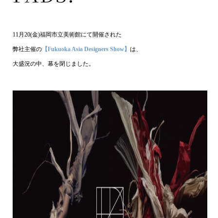
11月20(金)福岡市立美術館にて開催された
弊社主催の
【Fukuoka Asia Designers Show】
は、
大盛況の中、幕を閉じました。