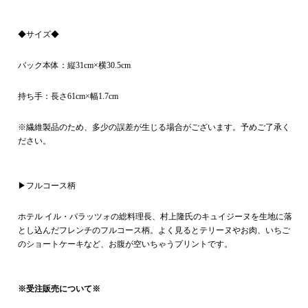
◆サイズ◆
バック本体：縦31cm×横30.5cm
持ち手：長さ61cm×幅1.7cm
※繊維製品のため、多少の誤差が生じる場合がございます。予めご了承く
ださい。
▶︎フルコース柄
ホテル イル・パラッツォの総料理長、村上隆氏のキュイジーヌを生地に落
とし込んだフレンチのフルコース柄。よく見るとテリーヌやお肉、いちご
のショートケーキなど、お腹が空いちゃうプリントです。
※受注販売について※