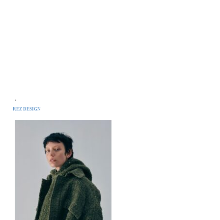
・
REZ DESIGN