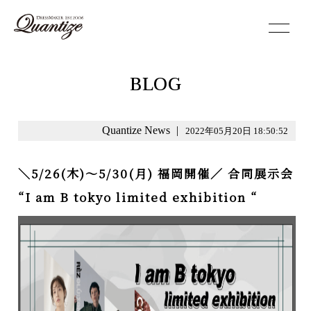
toggle
navigation
BLOG
Quantize News
|
2022年05月20日 18:50:52
＼5/26(木)〜5/30(月) 福岡開催／ 合同展示会
“I am B tokyo limited exhibition “