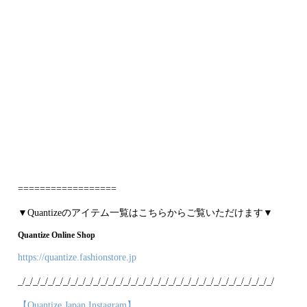
==================
▼Quantizeのアイテム一覧はこちらからご覧いただけます▼
Quantize Online Shop
https://quantize.fashionstore.jp
_/_/_/_/_/_/_/_/_/_/_/_/_/_/_/_/_/_/_/_/_/_/_/_/_/_/_/_/_/_/_/_/_/_/
【Quantize Japan Instagram】