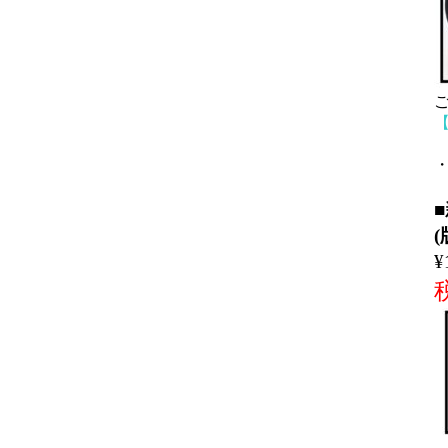
【
¥
税