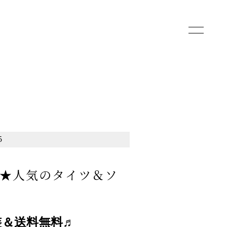
toggle
navigatio
5
ーン★人気のタイツ＆ソ
装＆送料無料♬