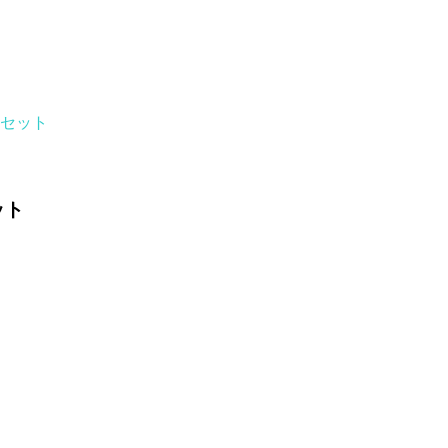
 セット
ット