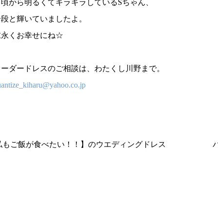
日頃から明るくてキラキラしているSちゃん、
一段と輝いていましたよ。
末永くお幸せにね☆
オーダードレスのご相談は、わたくし川野まで。
antize_kiharu@yahoo.co.jp
【私もご飯が食べたい！！】のウエディングドレス