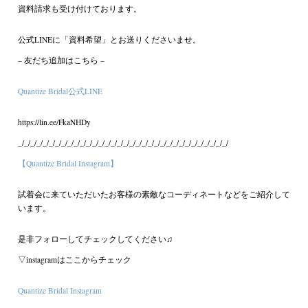
資料請求も受け付けております。
公式LINEに「資料希望」とお送りくださいませ。
– 友だち追加はこちら –
Quantize Bridal公式LINE
https://lin.ee/FkaNHDy
_/_/_/_/_/_/_/_/_/_/_/_/_/_/_/_/_/_/_/_/_/_/_/_/_/_/_/_/_/_/_/_/_/_/
【Quantize Bridal Instagram】
試着会に来ていただいたお客様の素敵なコーディネートなどをご紹介して
います。
是非フォローしてチェックしてください♫
▽instagramはここからチェック
Quantize Bridal Instagram