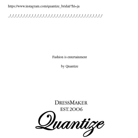
https://www.instagram.com/quantize_bridal/?hl=ja
_/_/_/_/_/_/_/_/_/_/_/_/_/_/_/_/_/_/_/_/_/_/_/_/_/_/_/_/_/_/_/_/_/_/
Fashion is entertainment
by Quantize