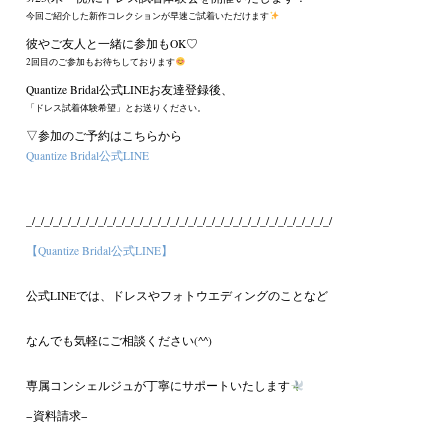
今回ご紹介した新作コレクションが早速ご試着いただけます
彼やご友人と一緒に参加もOK♡
2回目のご参加もお待ちしております
Quantize Bridal公式LINEお友達登録後、
「ドレス試着体験希望」とお送りください。
▽参加のご予約はこちらから
Quantize Bridal公式LINE
_/_/_/_/_/_/_/_/_/_/_/_/_/_/_/_/_/_/_/_/_/_/_/_/_/_/_/_/_/_/_/_/_/_/
【Quantize Bridal公式LINE】
公式LINEでは、ドレスやフォトウエディングのことなど
なんでも気軽にご相談ください(^^)
専属コンシェルジュが丁寧にサポートいたします
−資料請求−