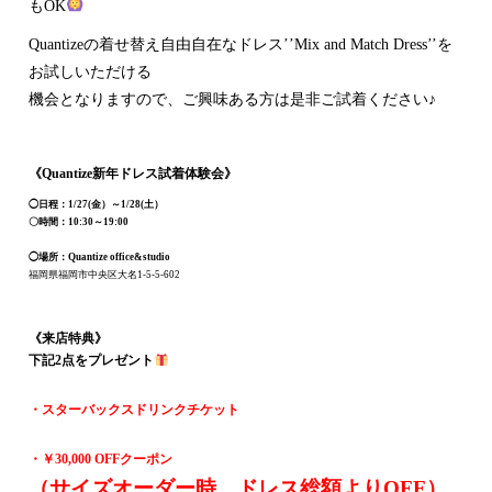
もOK
Quantizeの着せ替え自由自在なドレス’’Mix and Match Dress’’を
お試しいただける
機会となりますので、ご興味ある方は是非ご試着ください♪
《Quantize新年ドレス試着体験会》
◯日程：1/27(金）～1/28(土）
〇時間：10:30～19:00
◯場所：Quantize office&studio
福岡県福岡市中央区大名1-5-5-602
・
《来店特典》
下記2点をプレゼント
・スターバックスドリンクチケット
・￥30,000 OFFクーポン
（サイズオーダー時、ドレス総額よりOFF）