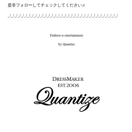
是非フォローしてチェックしてください♫
_/_/_/_/_/_/_/_/_/_/_/_/_/_/_/_/_/_/_/_/_/_/_/_/_/_/_/_/_/_/_/_/_/_/
Fashion is entertainment
by Quantize