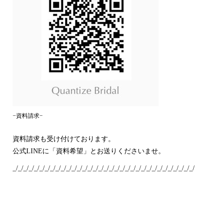
−資料請求−
資料請求も受け付けております。
公式LINEに「資料希望」とお送りくださいませ。
_/_/_/_/_/_/_/_/_/_/_/_/_/_/_/_/_/_/_/_/_/_/_/_/_/_/_/_/_/_/_/_/_/_/