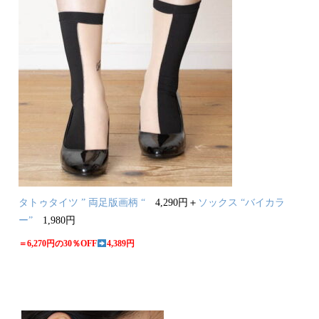
タトゥタイツ ” 両足版画柄 “
4,290円＋
ソックス “バイカラ
ー”
1,980円
＝6,270円の30％OFF
4,389円