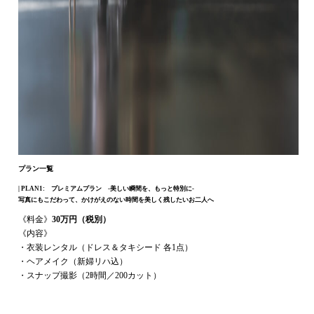
プラン一覧
| PLAN1: プレミアムプラン -美しい瞬間を、もっと特別に-
写真にもこだわって、かけがえのない時間を美しく残したいお二人へ
《料金》
30万円（税別）
《内容》
・衣装レンタル（ドレス＆タキシード 各1点）
・ヘアメイク（新婦リハ込）
・スナップ撮影（2時間／200カット）