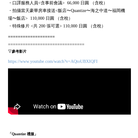
・口譯服務人員<含事前會議> 66,000 日圓 （含稅）
・拍攝當天豪華房車接送<飯店〜Quantize〜海之中道〜福岡機
場〜飯店> 110,000 日圓 （含稅）
・特殊修片 <共 200 張可選> 110,000 日圓 （含稅）
===================
===============================
▽參考影片
https://www.youtube.com/watch?v=AQtoUBXIQFI
「Quantize 禮服」