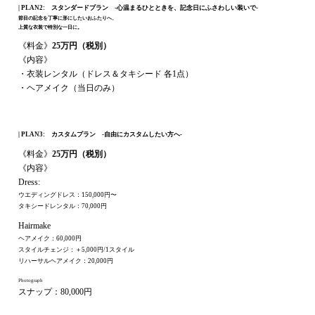
| PLAN2: スタンダードプラン -心温まるひとときを、記念日にふさわしい装いで-
節目の記念を丁寧に形にしたいおふたりへ、
上質な衣装で特別な一日に。
《料金》
25
万円（税別）
《内容》
・衣装レンタル（ドレス＆タキシード 各1点）
・ヘアメイク（当日のみ）
| PLAN3: カスタムプラン -自由にカスタムしたい方へ-
《料金》
25
万円（税別）
《内容》
Dress:
ウエディングドレス：150,000円〜
タキシードレンタル：70,000円
Hairmake
ヘアメイク：60,000円
スタイルチェンジ：＋5,000円/1スタイル
リハーサルヘアメイク：20,000円
Photograph
スナップ：80,000円