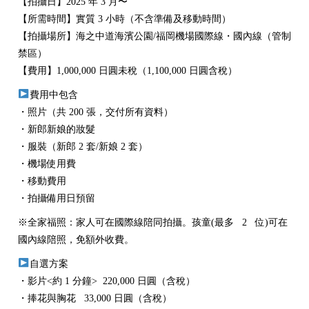
【拍攝日】2025 年 3 月〜
【所需時間】實質 3 小時（不含準備及移動時間）
【拍攝場所】海之中道海濱公園/福岡機場國際線・國內線（管制
禁區）
【費用】1,000,000 日圓未稅（1,100,000 日圓含稅）
費用中包含
・照片（共 200 張，交付所有資料）
・新郎新娘的妝髮
・服裝（新郎 2 套/新娘 2 套）
・機場使用費
・移動費用
・拍攝備用日預留
※全家福照：家人可在國際線陪同拍攝。孩童(最多 2 位)可在
國內線陪照，免額外收費。
自選方案
・影片<約 1 分鐘> 220,000 日圓（含稅）
・捧花與胸花 33,000 日圓（含稅）