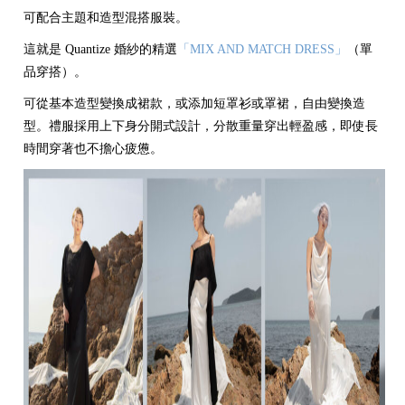
可配合主題和造型混搭服裝。
這就是 Quantize 婚紗的精選
「MIX AND MATCH DRESS」
（單
品穿搭）。
可從基本造型變換成裙款，或添加短罩衫或罩裙，自由變換造
型。禮服採用上下身分開式設計，分散重量穿出輕盈感，即使長
時間穿著也不擔心疲憊。