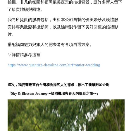
拍攝。非凡的氛圍和福岡絕美夜景的拍攝背景，讓許多新人留下
了珍貴體驗與回憶。
我們所提供的服務包括，出租本公司自製的優美婚紗及晚禮服、
安排專業妝髮和攝影師，以及編輯製作留下美好回憶的婚禮影
片。
搭配福岡魅力與旅人的需求備有各項自選方案。
▽詳情請參考這裡
https://www.quantize-dressline.com/airfrontier-wedding
這次，我們響應來自台灣和香港客人的需求，推出了新增附加企劃
『Sky & Blossom Journey〜福岡機場與春天的撮影之旅〜』