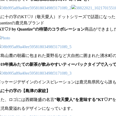
丸に十の字のKT♡J（敬天愛人）ドットシリーズで話題になった
uantizeの鹿児島ブランド
KT♡J by Quantize”の待望のコラボレーション
商品ができまし
霧島山麓の朝霧に包まれた栗野岳など大自然に囲まれた湧水町
2019年摘みたての新茶が飲みやすいティーパックタイプで入っ
パッケージデザインのインスピレーションは鹿児島県民なら誰
丸に十の字の【島津の家紋】
また、ロゴには西郷隆盛の名言
”敬天愛人”を意味する”KT♡J”
鹿児島愛溢れるデザインになっています。