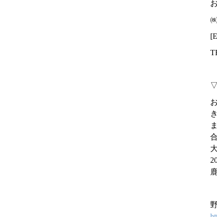
㈱
[
T
ht