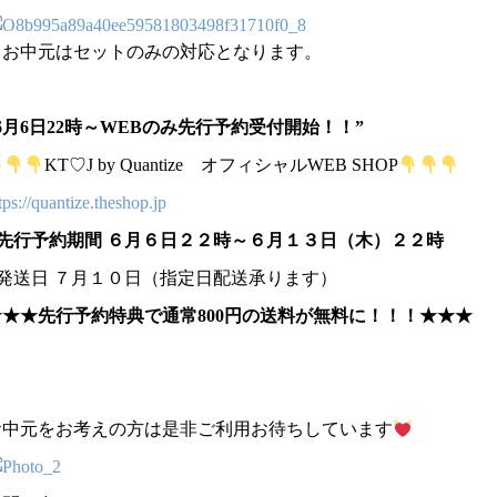
※お中元はセットのみの対応となります。
6月6日22時～WEBのみ先行予約受付開始！！”
KT♡J by Quantize オフィシャルWEB SHOP
tps://quantize.theshop.jp
●先行予約期間 ６月６日２２時～６月１３日（木）２２時
●発送日 ７月１０日（指定日配送承ります）
★★★先行予約特典で通常800円の送料が無料に！！！★★★
お中元をお考えの方は是非ご利用お待ちしています