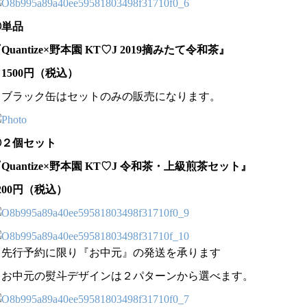
①単品
Quantize×野本園 KT♡J 2019摘みたて令和茶』
500円（税込）
※ブラック缶はセットのみの販売になります。
②２個セット
Quantize×野本園 KT♡J 令和茶・上級煎茶セット』
200円（税込）
※先行予約に限り『お中元』の発送を承ります
※お中元の熨斗デザインは２パターンから選べます。