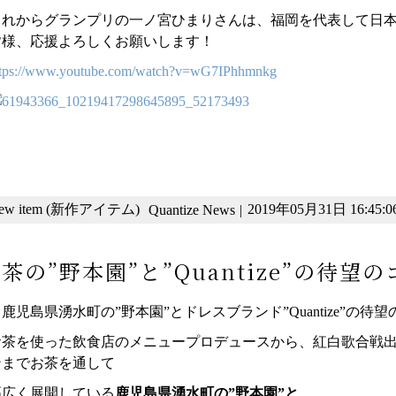
これからグランプリの一ノ宮ひまりさんは、福岡を代表して日
皆様、応援よろしくお願いします！
ttps://www.youtube.com/watch?v=wG7IPhhmnkg
ew item (新作アイテム)
2019年05月31日 16:45:0
Quantize News
|
茶の”野本園”と”Quantize”の待
鹿児島県湧水町の”野本園”とドレスブランド”Quantize”の
お茶を使った飲食店のメニュープロデュースから、紅白歌合戦
ンまでお茶を通して
幅広く展開している
鹿児島県湧水町の”野本園”と、