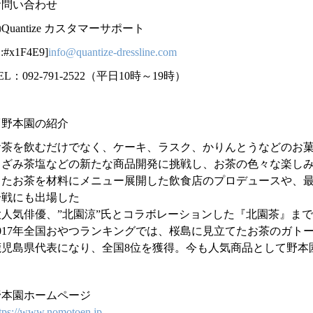
お問い合わせ
Quantize カスタマーサポート
E:#x1F4E9]
info@quantize-dressline.com
EL：092-791-2522（平日10時～19時）
▽野本園の紹介
お茶を飲むだけでなく、ケーキ、ラスク、かりんとうなどのお
きざみ茶塩などの新たな商品開発に挑戦し、お茶の色々な楽し
またお茶を材料にメニュー展開した飲食店のプロデュースや、
合戦にも出場した
大人気俳優、”北園涼”氏とコラボレーションした『北園茶』ま
2017年全国おやつランキングでは、桜島に見立てたお茶のガト
鹿児島県代表になり、全国8位を獲得。今も人気商品として野本
野本園ホームページ
tps://www.nomotoen.jp