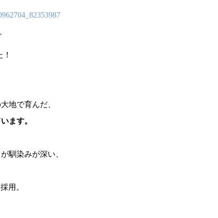
、
た！
の大地で育んだ、
ています。
もが馴染みが深い、
を採用。