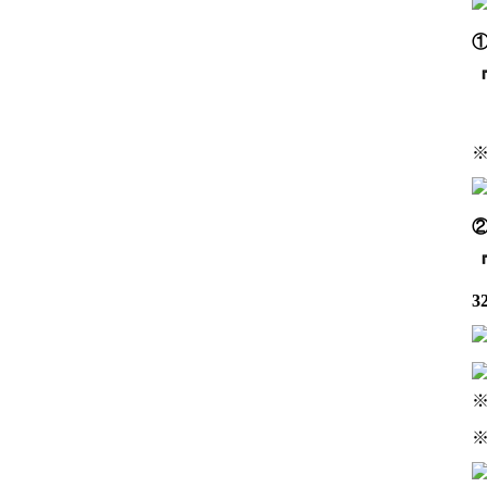
『
1
『
3